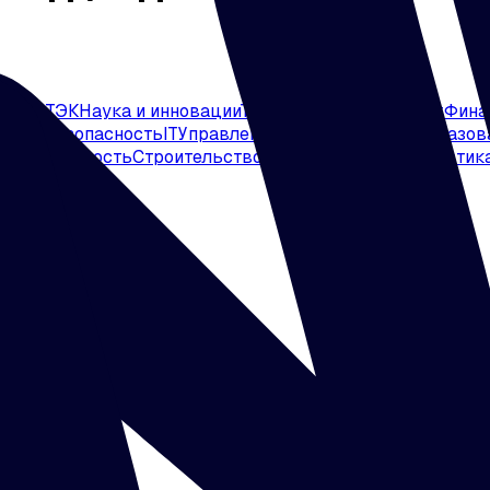
втика
ТЭК
Наука и инновации
Транспорт
Менеджмент
Фина
ная безопасность
IT
Управление персоналом
Нефтегазов
ромышленность
Строительство
Юриспруденция
Логистик