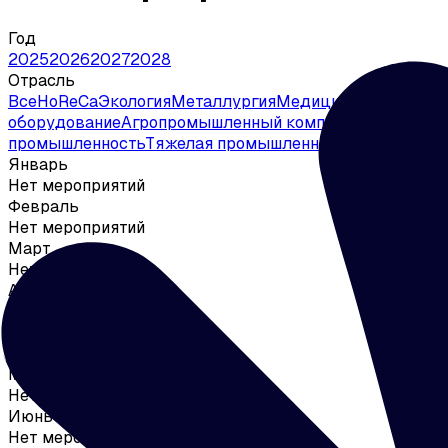
Год
2025
2026
2027
2028
Отрасль
Все
HoReCa
Экология
Металлургия
Медицина и фармаце
оборудование
Агропромышленный комплекс
Промышлен
промышленность
Тяжелая промышленность
Пищевая п
Январь
Нет мероприятий
Февраль
Нет мероприятий
Март
Нет мероприятий
Апрель
1 мероприятие
14
NATMALL 2026
Май
Нет мероприятий
Июнь
Нет мероприятий