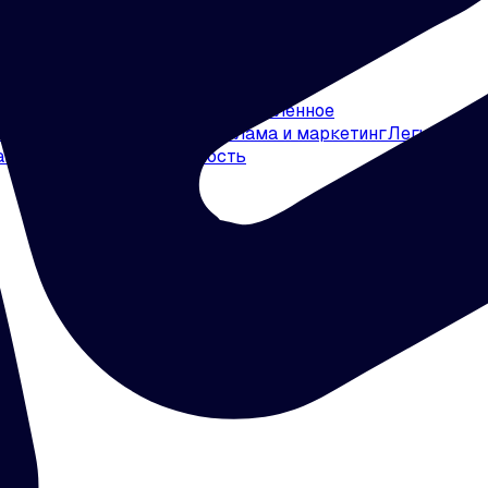
нсы
Электроэнергетика
Промышленное
ая промышленность
PR, реклама и маркетинг
Легкая
а
Event & MICE
Недвижимость