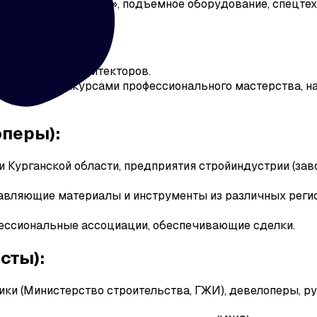
я «Большой стройки», подъемное оборудование, спецтех
.
изайнеров и архитекторов.
умента и конкурсами профессионального мастерства, н
перы):
Курганской области, предприятия стройиндустрии (заво
авляющие материалы и инструменты из различных регио
фессиональные ассоциации, обеспечивающие сделки.
сты):
ки (Министерство строительства, ГЖИ), девелоперы, р