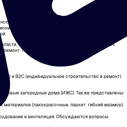
инске, которая объединяет ключевые сегменты
онируется как место, где «стройка начинается здесь»,
ой.
области, направлена на решение масштабных задач
й ремонт 74».
гии) и B2C (индивидуальное строительство и ремонт)
 готовые загородные дома (ИЖС). Также представлены
 материалов (лакокрасочные, паркет, гибкий мрамор),
орудование и вентиляция. Обсуждаются вопросы