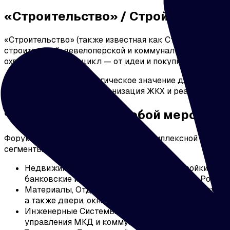
«Строительство» / Стройэкспо-74
«Строительство» (также известная как Стройэкспо-74
строительной, девелоперской и коммунальной индустри
охватывая полный цикл — от идеи и покупки участка до
Выставка имеет стратегическое значение для региона
развития, таких как модернизация ЖКХ и реализация 
Что представляет собой мероприя
Форум «Строительство» является комплексной платформ
сегменты.
Недвижимость и Девелопмент: Новостройки, земе
банковские и ипотечные услуги (например, Россел
Материалы, Отделка и Ремонт: Широкий спектр ст
а также двери, окна и лестницы.
Инженерные Системы и ЖКХ: Системы отопления, 
управления МКД и коммунальной инфраструктуры