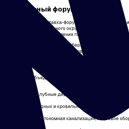
: Комплексный форум для Урала
) — это ежегодная выставка-форум, проходящая в Челяб
и Уральского федерального округа. Мероприятие позици
 отделки, ремонта и управления готовой городской сред
 и проводится при поддержке Губернатора Челябинской 
крупных инфраструктурных проектов, например, «Большо
тие?
ой, которая объединяет B2B (крупные проекты, техноло
льные участки, клубные деревни, быстровозводимые и
ьхозбанк, КИЖК).
роительных, фасадных и кровельных систем, отделочных
водоснабжения, автономная канализация, лифтовое об
.