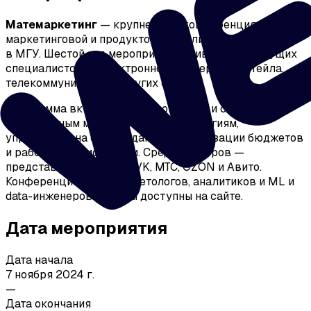
Матемаркетинг
— крупнейшая конференция по
маркетинговой и продуктовой аналитике, проходящая
в МГУ. Шестой год мероприятие привлекает ведущих
специалистов из электронной коммерции, ритейла,
телекоммуникаций и других сфер.
Программа включает 120+ докладов и сессий по
современным маркетинговым технологиям,
управлению на основе данных, оптимизации бюджетов
и работе с BI-системами. Среди спикеров —
представители Яндекс, VK, МТС, OZON и Авито.
Конференция ждет маркетологов, аналитиков и ML и
data-инженеров. Билеты доступны на сайте.
Дата мероприятия
Дата начала
7 ноября 2024 г.
—
Дата окончания