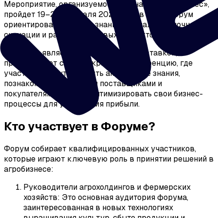
Мероприятие, организуемое «Журналом Агробизнес»,
пройдет 19–20 февраля 2026 года в Сочи. Форум
ориентирован на обмен знаниями, анализ рыночной
ситуации и развитие деловых контактов.
Форум не является традиционной выставкой, а
представляет собой закрытую конференцию, где
участники могут получить актуальные знания,
познакомиться с новыми поставщиками и
покупателями, а также оптимизировать свои бизнес-
процессы для увеличения прибыли.
Кто участвует в Форуме?
Форум собирает квалифицированных участников,
которые играют ключевую роль в принятии решений в
агробизнесе:
Руководители агрохолдингов и фермерских
хозяйств: Это основная аудитория форума,
заинтересованная в новых технологиях
выращивания культур, сбыте продукции и