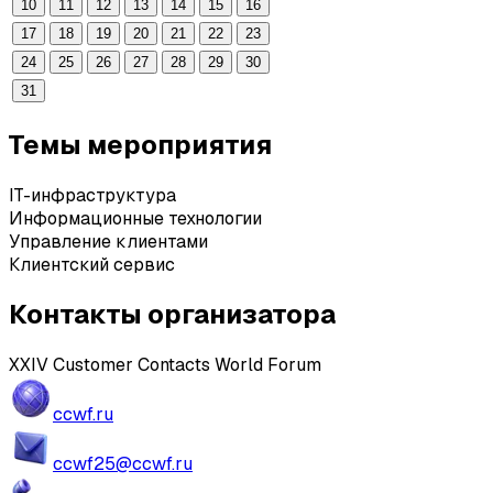
10
11
12
13
14
15
16
17
18
19
20
21
22
23
24
25
26
27
28
29
30
31
Темы мероприятия
IT-инфраструктура
Информационные технологии
Управление клиентами
Клиентский сервис
Контакты организатора
XXIV Customer Contacts World Forum
ccwf.ru
ccwf25@ccwf.ru