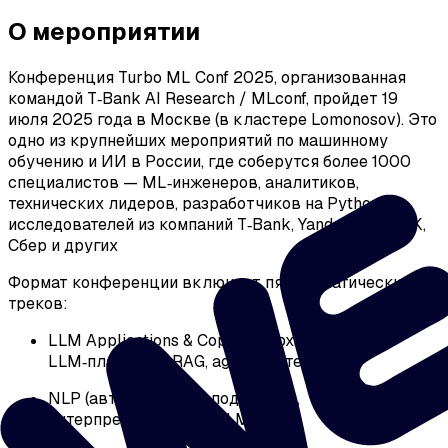
О мероприятии
Конференция Turbo ML Conf 2025, организованная
командой T‑Bank AI Research / MLconf, пройдет 19
июля 2025 года в Москве (в кластере Lomonosov). Это
одно из крупнейших мероприятий по машинному
обучению и ИИ в России, где соберутся более 1000
специалистов — ML‑инженеров, аналитиков,
технических лидеров, разработчиков на Python, Go,
исследователей из компаний T‑Bank, Yandex, Avito, VK,
Сбер и других
Формат конференции включает пять тематических
треков:
LLM Applications & Copilots (архитектура
LLM‑платформ, RAG, agent‑системы);
NLP (автоматизация поддержки,
интерпретируемость LLM);