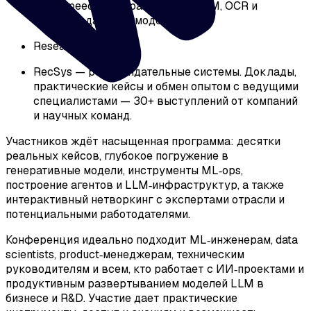
CV & Speech (генерация речи, VLM, OCR и
мультимодальные модели);
Research & R&D;
RecSys — рекомендательные системы. Доклады,
практические кейсы и обмен опытом с ведущими
специалистами — 30+ выступлений от компаний
и научных команд.
Участников ждёт насыщенная программа: десятки
реальных кейсов, глубокое погружение в
генеративные модели, инструменты ML‑ops,
построение агентов и LLM‑инфраструктур, а также
интерактивный нетворкинг с экспертами отрасли и
потенциальными работодателями.
Конференция идеально подходит ML‑инженерам, data
scientists, product‑менеджерам, техническим
руководителям и всем, кто работает с ИИ‑проектами и
продуктивным развертыванием моделей LLM в
бизнесе и R&D. Участие дает практические