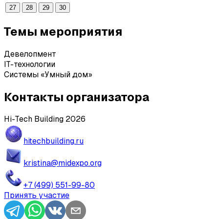
27
28
29
30
Темы мероприятия
Девелопмент
IT-технологии
Системы «Умный дом»
Контакты организатора
Hi-Tech Building 2026
hitechbuilding.ru
kristina@midexpo.org
+7 (499) 551-99-80
Принять участие