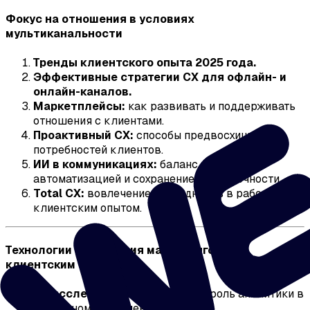
Фокус на отношения в условиях
мультиканальности
Тренды клиентского опыта 2025 года.
Эффективные стратегии CX для офлайн- и
онлайн-каналов.
Маркетплейсы:
как развивать и поддерживать
отношения с клиентами.
Проактивный CX:
способы предвосхищения
потребностей клиентов.
ИИ в коммуникациях:
баланс между
автоматизацией и сохранением человечности.
Total CX:
вовлечение сотрудников в работу с
клиентским опытом.
Технологии управления маркетингом и
клиентским опытом
От исследований к практике:
роль аналитики в
системном управлении CX.