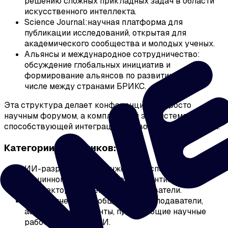
решению сложных прикладных задач в области
искусственного интеллекта.
Science Journal:научная платформа для
публикации исследований, открытая для
академического сообщества и молодых ученых.
Альянсы и международное сотрудничество:
обсуждение глобальных инициатив и
формирование альянсов по развитию AI, в том
числе между странами БРИКС.
Эта структура делает конференцию не просто
научным форумом, а комплексной экосистемой,
способствующей интеграции ИИ во все сферы жизни.
Категории участников:
ИИ-разработчики и инженеры: специалисты по
машинному обучению, дата-сайентисты,
архитекторы решений и исследователи.
Академическое сообщество: преподаватели,
аспиранты и студенты, публикующие научные
работы в области ИИ.